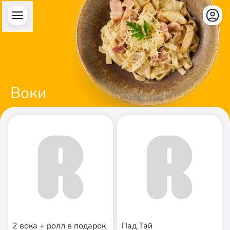
Воки
2 вока + ролл в подарок
Пад Тай